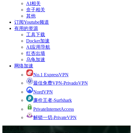
AI相关
盒子相关
其他
订阅Youtube频道
有用的资源
工具下载
Docker加速
AI应用导航
红杏出墙
乌龟加速
网络加速
No.1 ExpressVPN
最佳免费VPN-PrivadoVPN
NordVPN
廉价王者-Surfshark
PrivateInternetAccess
解锁一切-PrivateVPN
老E的博客