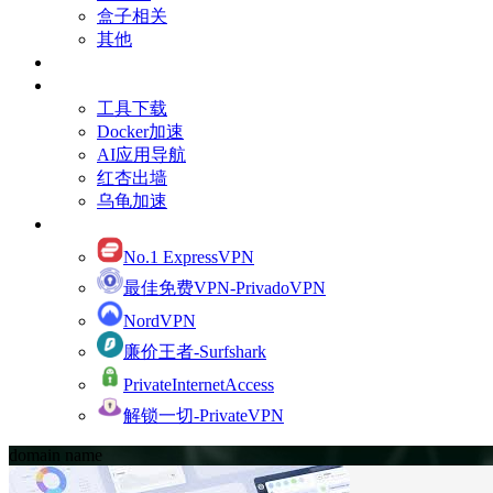
盒子相关
其他
订阅Youtube频道
有用的资源
工具下载
Docker加速
AI应用导航
红杏出墙
乌龟加速
网络加速
No.1 ExpressVPN
最佳免费VPN-PrivadoVPN
NordVPN
廉价王者-Surfshark
PrivateInternetAccess
解锁一切-PrivateVPN
domain name