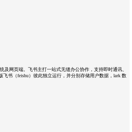
nux 等操作系统及网页端。飞书主打一站式无缝办公协作，支持即时通讯、
版飞书（feishu）彼此独立运行，并分别存储用户数据，lark 数