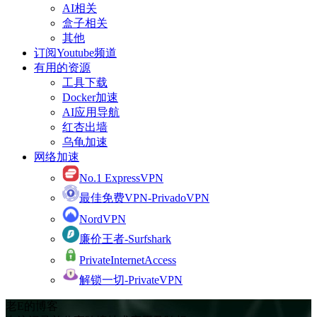
AI相关
盒子相关
其他
订阅Youtube频道
有用的资源
工具下载
Docker加速
AI应用导航
红杏出墙
乌龟加速
网络加速
No.1 ExpressVPN
最佳免费VPN-PrivadoVPN
NordVPN
廉价王者-Surfshark
PrivateInternetAccess
解锁一切-PrivateVPN
老E的博客