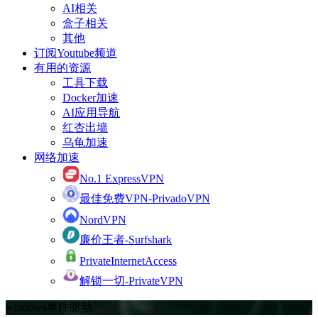
AI相关
盒子相关
其他
订阅Youtube频道
有用的资源
工具下载
Docker加速
AI应用导航
红杏出墙
乌龟加速
网络加速
No.1 ExpressVPN
最佳免费VPN-PrivadoVPN
NordVPN
廉价王者-Surfshark
PrivateInternetAccess
解锁一切-PrivateVPN
windows事件驱动