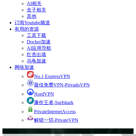
AI相关
盒子相关
其他
订阅Youtube频道
有用的资源
工具下载
Docker加速
AI应用导航
红杏出墙
乌龟加速
网络加速
No.1 ExpressVPN
最佳免费VPN-PrivadoVPN
NordVPN
廉价王者-Surfshark
PrivateInternetAccess
解锁一切-PrivateVPN
openvpn