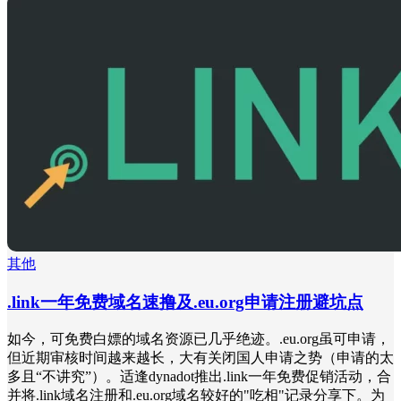
其他
.link一年免费域名速撸及.eu.org申请注册避坑点
如今，可免费白嫖的域名资源已几乎绝迹。.eu.org虽可申请，
但近期审核时间越来越长，大有关闭国人申请之势（申请的太
多且“不讲究”）。适逢dynadot推出.link一年免费促销活动，合
并将.link域名注册和.eu.org域名较好的"吃相"记录分享下。为