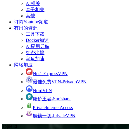
AI相关
盒子相关
其他
订阅Youtube频道
有用的资源
工具下载
Docker加速
AI应用导航
红杏出墙
乌龟加速
网络加速
No.1 ExpressVPN
最佳免费VPN-PrivadoVPN
NordVPN
廉价王者-Surfshark
PrivateInternetAccess
解锁一切-PrivateVPN
apple id