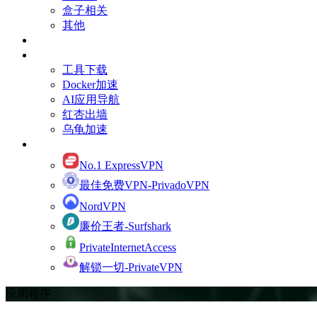
盒子相关
其他
订阅Youtube频道
有用的资源
工具下载
Docker加速
AI应用导航
红杏出墙
乌龟加速
网络加速
No.1 ExpressVPN
最佳免费VPN-PrivadoVPN
NordVPN
廉价王者-Surfshark
PrivateInternetAccess
解锁一切-PrivateVPN
应用程序