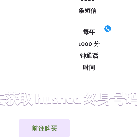
条短信
每年
1000 分
钟通话
时间
获取 hushed 终身号
前往购买