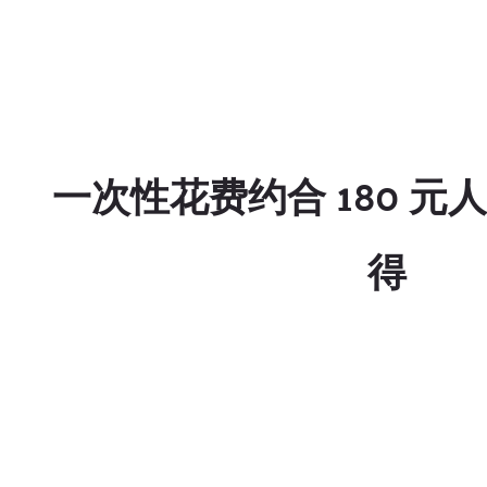
一次性花费约合 180 元
得