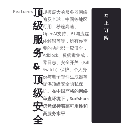
顶
Features
规模庞大的服务器网络
马
遍及全球，中国等地区
级
上
可用、秒连高速、
订
OpenAI支持、BT与流媒
服
阅
体解锁等等，所有你需
务
要的功能都一应俱全，
Adblock、反病毒集成，
&
零日志、安全开关（Kill
Switch）保护、个人身
顶
份与电子邮件生成器等
提供顶级安全隐私保
级
护。
在中国严格的网络
审查环境下，Surfshark
安
仍然保持着高可用性和
高服务水平
全