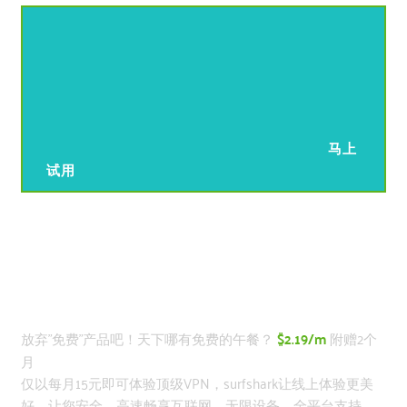
马上
试用
全平台支持与温馨提示
放弃"免费"产品吧！天下哪有免费的午餐？
$2.19/m
附赠2个
月
仅以每月15元即可体验顶级VPN，surfshark让线上体验更美
好，让您安全、高速畅享互联网，无限设备、全平台支持