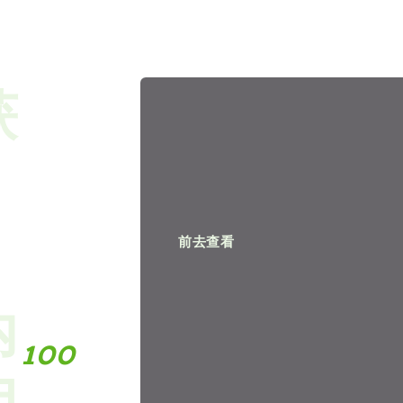
获
安全可
靠、高
速畅
、
享，覆
前去查看
盖全球
内
100
多个
用
国家、