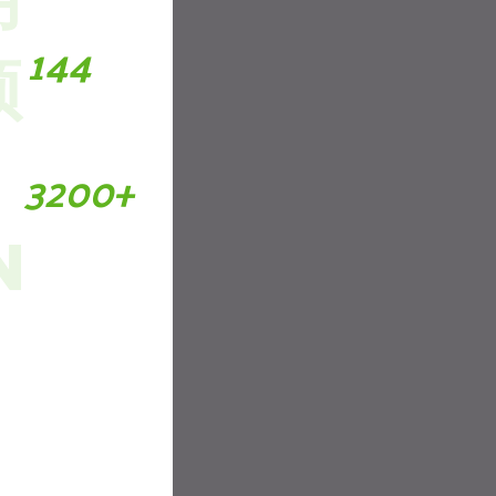
顶
144
个城
市的
3200+
台
N
万兆接
口、纯
内存服
务器，