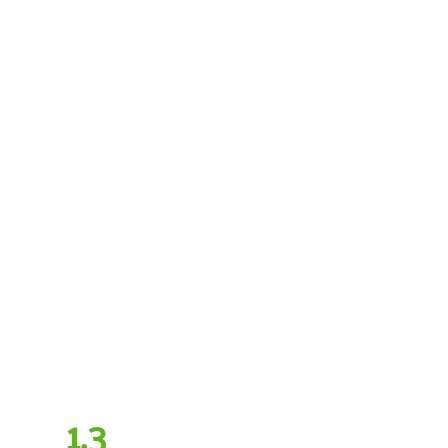
正在找中国等
地可用的
VPN？
PrivadoVPN 可以在
严格封锁的地区正
常地工作
1.3
折限时特惠促销