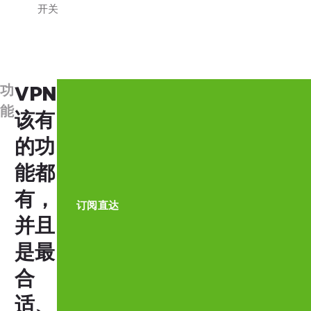
开关
VPN
功
能
该有
的功
能都
有，
订阅直达
并且
是最
合
适、