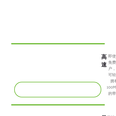
效，
快
速、
便
宜、
安全
高
即使
免费
速
户，
可轻
拥
100M
的带