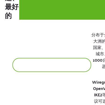
最好
的
分布于
大洲的
国家、
城市
100
Wireg
Open
IKE
议可