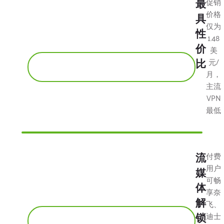
最
促销
价格
具
仅为
性
1.48
价
美
比
元/
月，
主流
VPN
最低
流
付费
用户
媒
可畅
体
享奈
解
飞、
锁
迪士