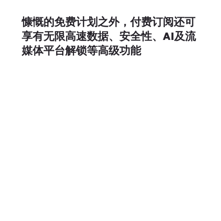
慷慨的免费计划之外，付费订阅还可
享有无限高速数据、安全性、AI及流
媒体平台解锁等高级功能
审
全球
网络
查
有效
严
的亮
格
点：
地
中国
大
区
陆、
可
伊朗
用
等地
区有